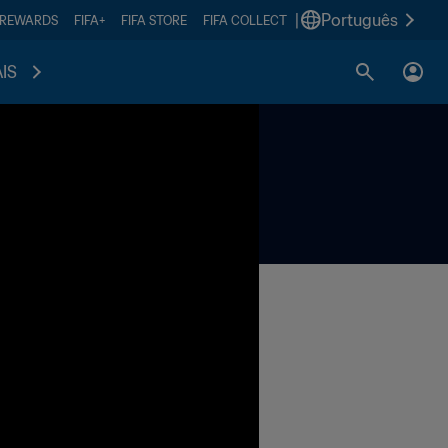
|
Português
 REWARDS
FIFA+
FIFA STORE
FIFA COLLECT
IS