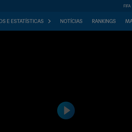
FIFA
S E ESTATÍSTICAS
NOTÍCIAS
RANKINGS
MA