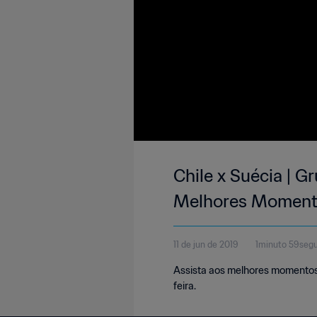
Chile x Suécia | G
Melhores Moment
11 de jun de 2019
1minuto 59seg
Assista aos melhores momentos d
feira.