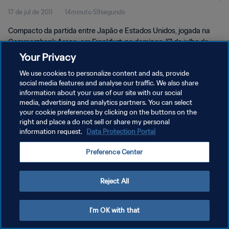
17 de jul de 2011
14minuto 59segundo
Compacto da partida entre Japão e Estados Unidos, jogada na
Commerzbank Arena, em Frankfurt, no domingo, 17 de julho de
2011.
Your Privacy
We use cookies to personalize content and ads, provide
social media features and analyse our traffic. We also share
information about your use of our site with our social
media, advertising and analytics partners. You can select
your cookie preferences by clicking on the buttons on the
right and place a do not sell or share my personal
POLÍTICA DE PRIVACIDADE
information request.
Data Protection Portal
TERMOS DE SERVIÇO
Preference Center
ADMINISTRAR AS PREFERÊNCIAS DE COOKIES
Copyright © 1994-2026 FIFA. Todos os direitos reservados.
Reject All
I'm OK with that