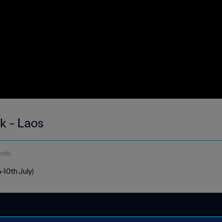
k - Laos
undo
h-10th July)