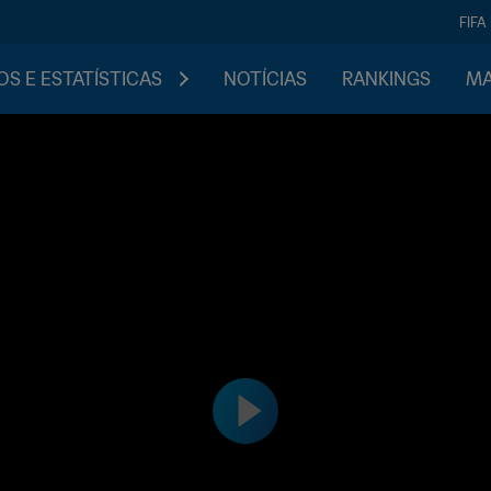
FIFA
S E ESTATÍSTICAS
NOTÍCIAS
RANKINGS
MA