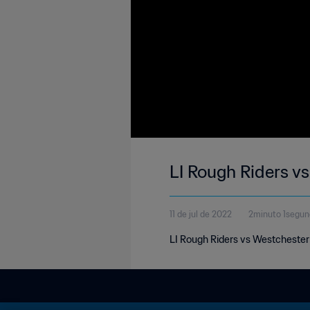
LI Rough Riders v
11 de jul de 2022
2minuto 1segu
LI Rough Riders vs Westcheste