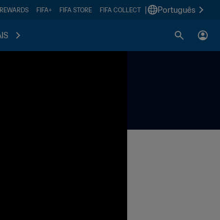
|
Português
 REWARDS
FIFA+
FIFA STORE
FIFA COLLECT
IS