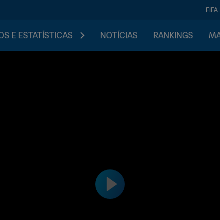
FIFA
S E ESTATÍSTICAS
NOTÍCIAS
RANKINGS
MA