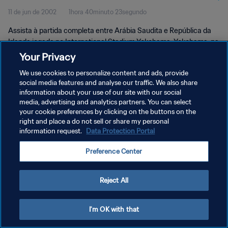
11 de jun de 2002
1hora 40minuto 23segundo
| Jogo Completo
Assista à partida completa entre Arábia Saudita e República da
Irlanda jogada no International Stadium Yokohama, Yokohama, na
terça-feira, dia 11 de junho de 2002.
Your Privacy
We use cookies to personalize content and ads, provide
social media features and analyse our traffic. We also share
information about your use of our site with our social
media, advertising and analytics partners. You can select
your cookie preferences by clicking on the buttons on the
right and place a do not sell or share my personal
POLÍTICA DE PRIVACIDADE
information request.
Data Protection Portal
TERMOS DE SERVIÇO
Preference Center
ADMINISTRAR AS PREFERÊNCIAS DE COOKIES
Copyright © 1994-2026 FIFA. Todos os direitos reservados.
Reject All
I'm OK with that