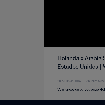
Holanda x Arábia 
Estados Unidos |
20 de jun de 1994
3minuto 50s
Veja lances da partida entre Ho