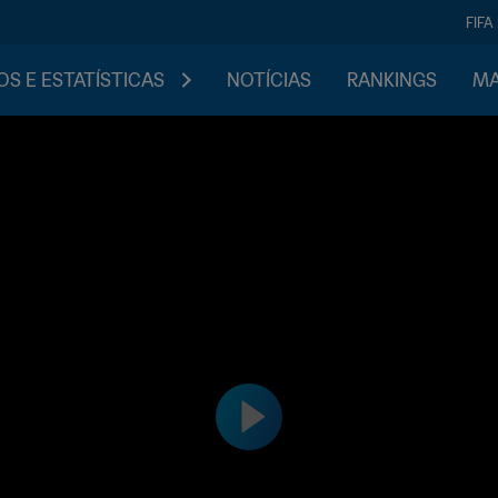
FIFA
S E ESTATÍSTICAS
NOTÍCIAS
RANKINGS
MA