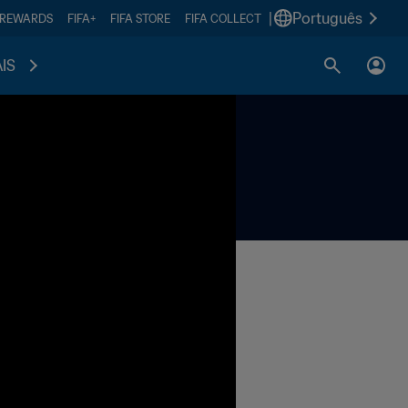
|
Português
 REWARDS
FIFA+
FIFA STORE
FIFA COLLECT
IS