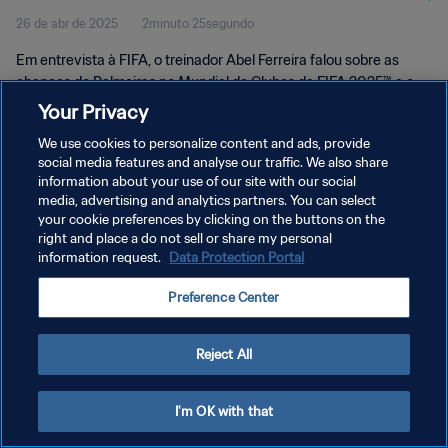
26 de abr de 2025
2minuto 25segundo
Em entrevista à FIFA, o treinador Abel Ferreira falou sobre as
chances do Palmeiras no Mundial de Clubes da FIFA 2025™ e o
duelo de abertura contra o Porto.
Your Privacy
We use cookies to personalize content and ads, provide
social media features and analyse our traffic. We also share
information about your use of our site with our social
media, advertising and analytics partners. You can select
your cookie preferences by clicking on the buttons on the
POLÍTICA DE PRIVACIDADE
right and place a do not sell or share my personal
information request.
Data Protection Portal
TERMOS DE SERVIÇO
Preference Center
ADMINISTRAR AS PREFERÊNCIAS DE COOKIES
Copyright © 1994-2026 FIFA. Todos os direitos reservados.
Reject All
I'm OK with that