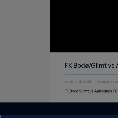
FK Bodø/Glimt vs
26 de jun de 2022
2minuto 56s
FK Bodø/Glimt vs Aalesunds FK 