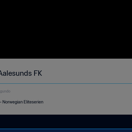
 Aalesunds FK
egundo
- Norwegian Eliteserien