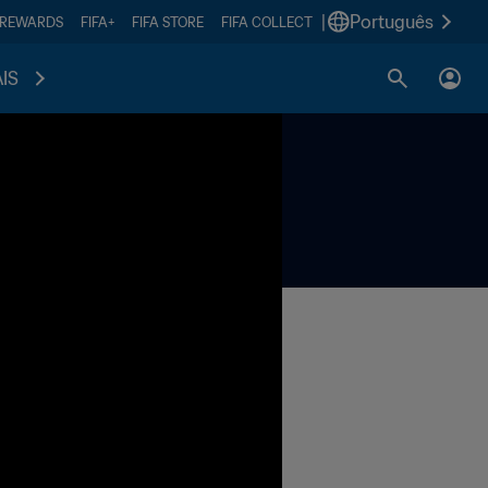
|
Português
 REWARDS
FIFA+
FIFA STORE
FIFA COLLECT
IS