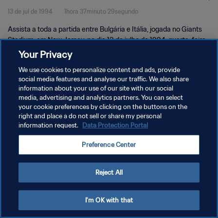
13 de jul de 1994
1hora 37minuto 29segundo
Assista a toda a partida entre Bulgária e Itália, jogada no Giants
Stadium, em New Jersey, no dia 13 de julho de 1994, quarta-feira.
Your Privacy
We use cookies to personalize content and ads, provide
social media features and analyse our traffic. We also share
information about your use of our site with our social
media, advertising and analytics partners. You can select
POLÍTICA DE PRIVACIDADE
your cookie preferences by clicking on the buttons on the
right and place a do not sell or share my personal
TERMOS DE SERVIÇO
information request.
Data Protection Portal
ADMINISTRAR AS PREFERÊNCIAS DE COOKIES
Preference Center
Copyright © 1994-2026 FIFA. Todos os direitos reservados.
Reject All
I'm OK with that