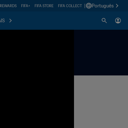
|
Português
 REWARDS
FIFA+
FIFA STORE
FIFA COLLECT
IS