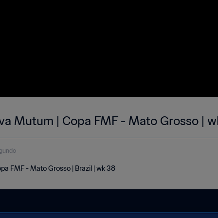
ova Mutum | Copa FMF - Mato Grosso | w
egundo
pa FMF - Mato Grosso | Brazil | wk 38