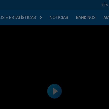
FIFA
S E ESTATÍSTICAS
NOTÍCIAS
RANKINGS
MA