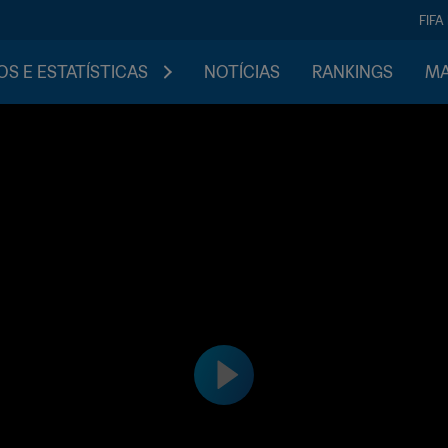
FIFA
S E ESTATÍSTICAS
NOTÍCIAS
RANKINGS
MA