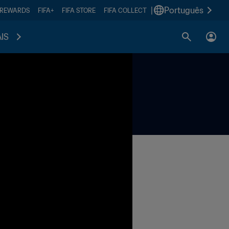
|
Português
 REWARDS
FIFA+
FIFA STORE
FIFA COLLECT
IS