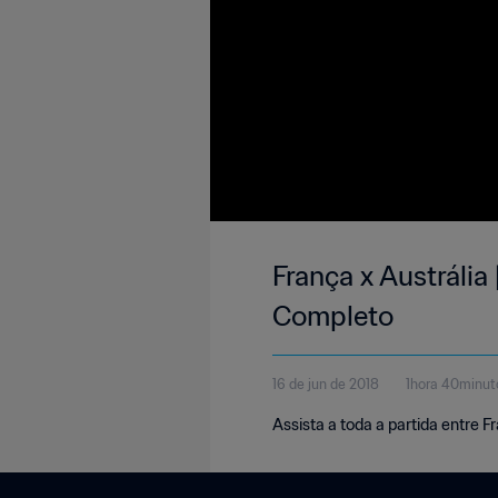
França x Austrália
Completo
16 de jun de 2018
1hora 40minut
Assista a toda a partida entre F