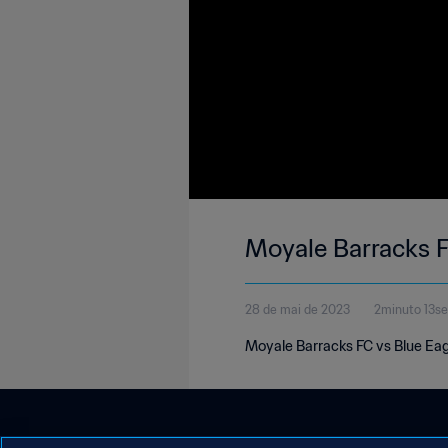
Moyale Barracks F
28 de mai de 2023
2minuto 13s
Moyale Barracks FC vs Blue Eag