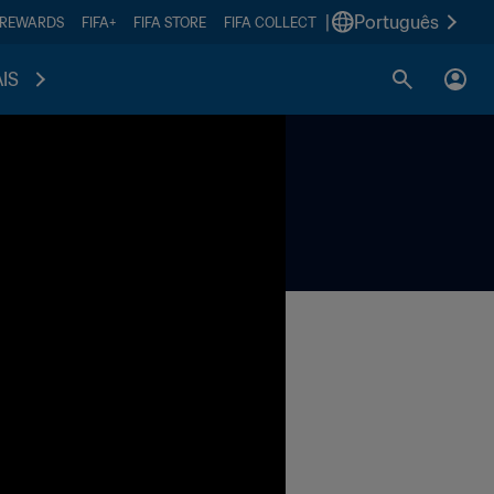
|
Português
 REWARDS
FIFA+
FIFA STORE
FIFA COLLECT
IS