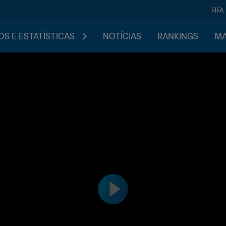
FIFA
S E ESTATÍSTICAS
NOTÍCIAS
RANKINGS
MA