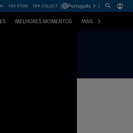
|
Português
|
FA+
FIFA STORE
FIFA COLLECT
ES
MELHORES MOMENTOS
MAIS