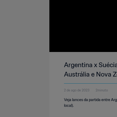
Argentina x Suéci
Austrália e Nova 
2 de ago de 2023
2minuto
Veja lances da partida entre Ar
local).