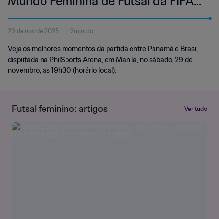
Mundo Feminina de Futsal da FIFA
Filipinas 2025™ | Melhores
29 de nov de 2025
2minuto
Momentos
Veja os melhores momentos da partida entre Panamá e Brasil,
disputada na PhilSports Arena, em Manila, no sábado, 29 de
novembro, às 19h30 (horário local).
Futsal feminino: artigos
Ver tudo