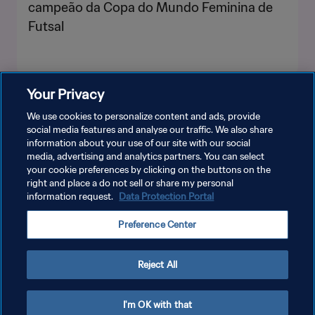
campeão da Copa do Mundo Feminina de
Futsal
Your Privacy
VEJA MAIS
We use cookies to personalize content and ads, provide
social media features and analyse our traffic. We also share
information about your use of our site with our social
media, advertising and analytics partners. You can select
your cookie preferences by clicking on the buttons on the
right and place a do not sell or share my personal
information request.
Data Protection Portal
POLÍTICA DE PRIVACIDADE
Preference Center
TERMOS DE SERVIÇO
ADMINISTRAR AS PREFERÊNCIAS DE COOKIES
Reject All
Copyright © 1994-2026 FIFA. Todos os direitos reservados.
I'm OK with that