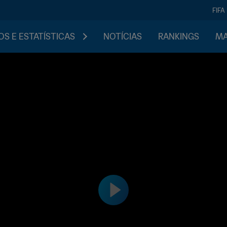
FIFA
S E ESTATÍSTICAS
NOTÍCIAS
RANKINGS
MA