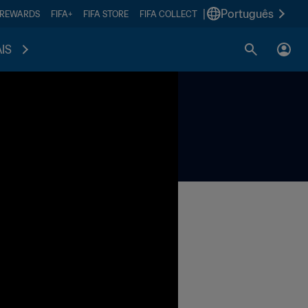
|
Português
 REWARDS
FIFA+
FIFA STORE
FIFA COLLECT
IS