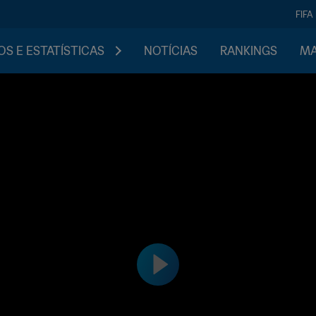
FIFA
S E ESTATÍSTICAS
NOTÍCIAS
RANKINGS
MA