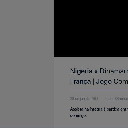
Nigéria x Dinamarc
França | Jogo Com
28 de jun de 1998
1hora 36minu
Assista na íntegra à partida en
domingo.