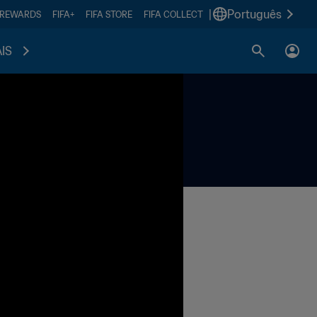
|
Português
 REWARDS
FIFA+
FIFA STORE
FIFA COLLECT
IS