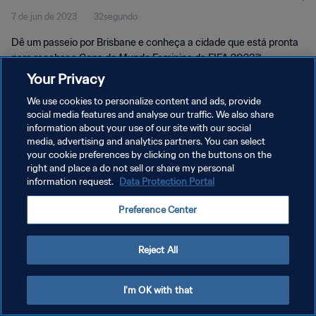
7 de jun de 2023
32segundo
Dê um passeio por Brisbane e conheça a cidade que está pronta
para receber a Copa do Mundo Feminina da FIFA 2023™.
Your Privacy
We use cookies to personalize content and ads, provide
social media features and analyse our traffic. We also share
information about your use of our site with our social
media, advertising and analytics partners. You can select
POLÍTICA DE PRIVACIDADE
your cookie preferences by clicking on the buttons on the
right and place a do not sell or share my personal
TERMOS DE SERVIÇO
information request.
Data Protection Portal
ADMINISTRAR AS PREFERÊNCIAS DE COOKIES
Preference Center
Copyright © 1994-2026 FIFA. Todos os direitos reservados.
Reject All
I'm OK with that