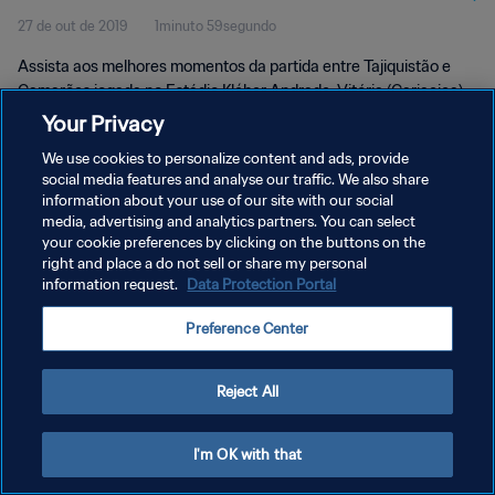
27 de out de 2019
1minuto 59segundo
Momentos
Assista aos melhores momentos da partida entre Tajiquistão e
Camarões jogada no Estádio Kléber Andrade, Vitória (Cariacica),
na segunda-feira, dia 28 de outubro de 2019.
Your Privacy
We use cookies to personalize content and ads, provide
social media features and analyse our traffic. We also share
information about your use of our site with our social
media, advertising and analytics partners. You can select
your cookie preferences by clicking on the buttons on the
right and place a do not sell or share my personal
POLÍTICA DE PRIVACIDADE
information request.
Data Protection Portal
TERMOS DE SERVIÇO
Preference Center
ADMINISTRAR AS PREFERÊNCIAS DE COOKIES
Copyright © 1994-2026 FIFA. Todos os direitos reservados.
Reject All
I'm OK with that