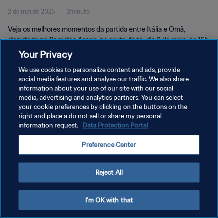
2 de mai de 2025
2minuto
Momentos
Veja os melhores momentos da partida entre Itália e Omã,
disputada na Paradise Arena, na sexta-feira, dia 2 de maio, às 15h
(horário local).
Your Privacy
We use cookies to personalize content and ads, provide
social media features and analyse our traffic. We also share
information about your use of our site with our social
media, advertising and analytics partners. You can select
your cookie preferences by clicking on the buttons on the
POLÍTICA DE PRIVACIDADE
right and place a do not sell or share my personal
information request.
Data Protection Portal
TERMOS DE SERVIÇO
Preference Center
ADMINISTRAR AS PREFERÊNCIAS DE COOKIES
Copyright © 1994-2026 FIFA. Todos os direitos reservados.
Reject All
I'm OK with that