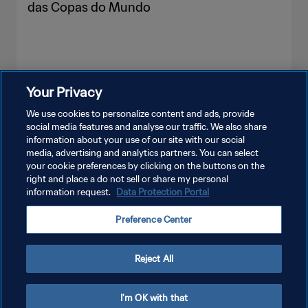
das Copas do Mundo
Your Privacy
VEJA MAIS
We use cookies to personalize content and ads, provide
social media features and analyse our traffic. We also share
information about your use of our site with our social
media, advertising and analytics partners. You can select
your cookie preferences by clicking on the buttons on the
right and place a do not sell or share my personal
information request.
Data Protection Portal
POLÍTICA DE PRIVACIDADE
Preference Center
TERMOS DE SERVIÇO
ADMINISTRAR AS PREFERÊNCIAS DE COOKIES
Reject All
Copyright © 1994-2026 FIFA. Todos os direitos reservados.
I'm OK with that