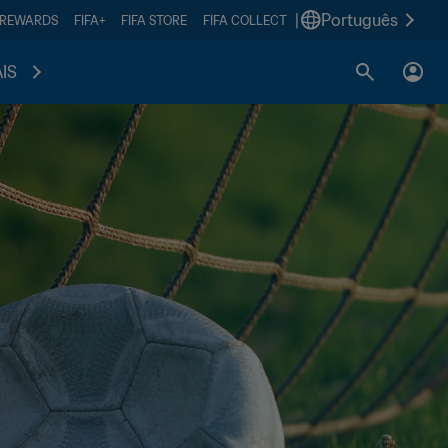
|
Português
 REWARDS
FIFA+
FIFA STORE
FIFA COLLECT
IS