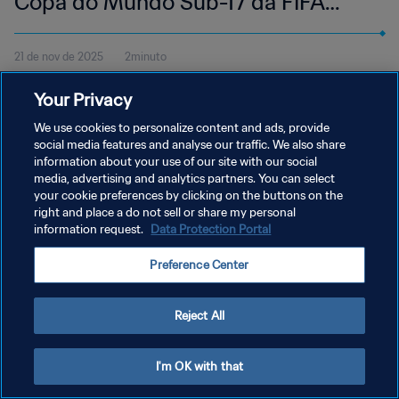
Copa do Mundo Sub-17 da FIFA
Catar 2025™ | Melhores momentos
21 de nov de 2025
2minuto
Veja os melhores momentos da partida entre Áustria e Japão,
Your Privacy
disputada no Aspire Zone - Campo 3, em Doha, na sexta-feira, 21
de novembro, às 15h30 (horário local).
We use cookies to personalize content and ads, provide
social media features and analyse our traffic. We also share
information about your use of our site with our social
media, advertising and analytics partners. You can select
Mundial Sub-17: artigos
your cookie preferences by clicking on the buttons on the
Ver tudo
right and place a do not sell or share my personal
information request.
Data Protection Portal
Preference Center
Reject All
I'm OK with that