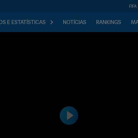
FIFA
S E ESTATÍSTICAS
NOTÍCIAS
RANKINGS
MA