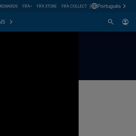
|
Português
 REWARDS
FIFA+
FIFA STORE
FIFA COLLECT
IS