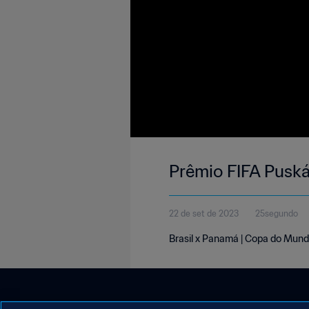
Prêmio FIFA Puská
22 de set de 2023
25segundo
Brasil x Panamá | Copa do Mund