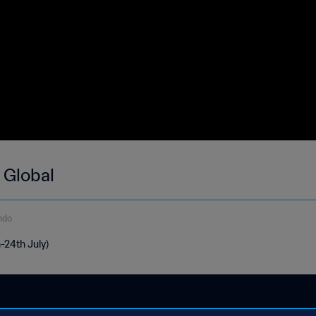
 Global
ndo
h-24th July)