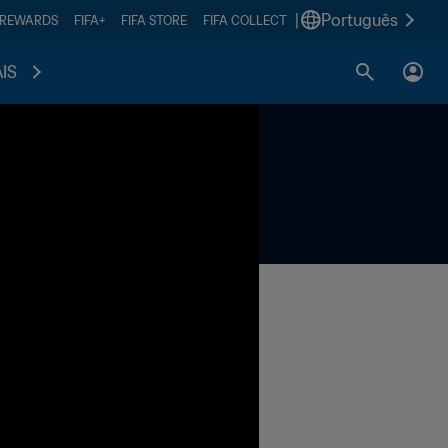
|
Português
 REWARDS
FIFA+
FIFA STORE
FIFA COLLECT
IS