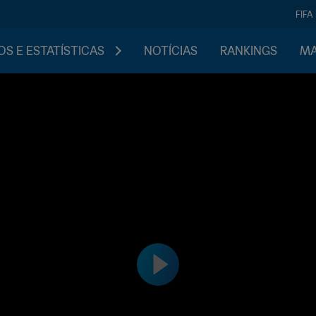
FIFA
S E ESTATÍSTICAS
NOTÍCIAS
RANKINGS
MA