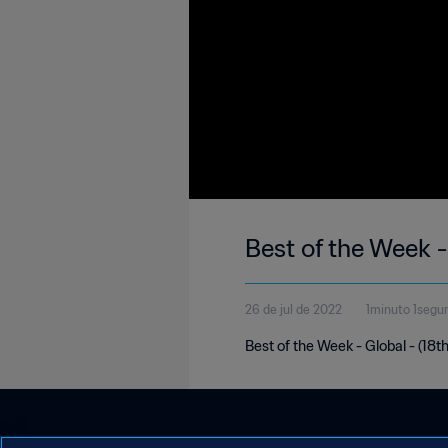
Best of the Week -
26 de jul de 2022
1minuto 1segu
Best of the Week - Global - (18t