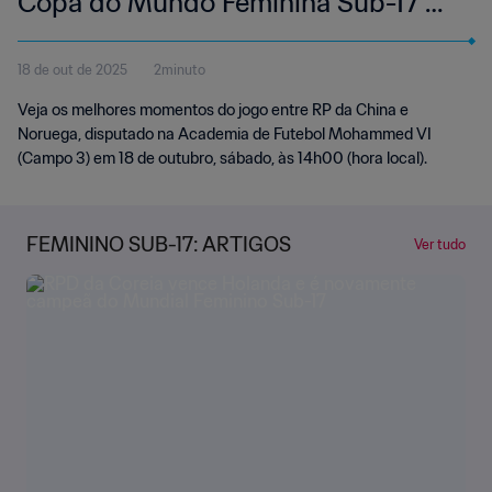
Copa do Mundo Feminina Sub-17 da
FIFA Marrocos 2025™ | Melhores
18 de out de 2025
2minuto
momentos
Veja os melhores momentos do jogo entre RP da China e
Noruega, disputado na Academia de Futebol Mohammed VI
(Campo 3) em 18 de outubro, sábado, às 14h00 (hora local).
FEMININO SUB-17: ARTIGOS
Ver tudo