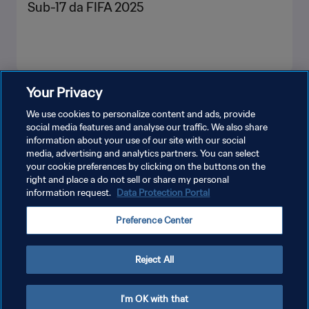
Sub-17 da FIFA 2025
Your Privacy
VEJA MAIS
We use cookies to personalize content and ads, provide
social media features and analyse our traffic. We also share
information about your use of our site with our social
media, advertising and analytics partners. You can select
your cookie preferences by clicking on the buttons on the
right and place a do not sell or share my personal
information request.
Data Protection Portal
POLÍTICA DE PRIVACIDADE
Preference Center
TERMOS DE SERVIÇO
ADMINISTRAR AS PREFERÊNCIAS DE COOKIES
Reject All
Copyright © 1994-2026 FIFA. Todos os direitos reservados.
I'm OK with that