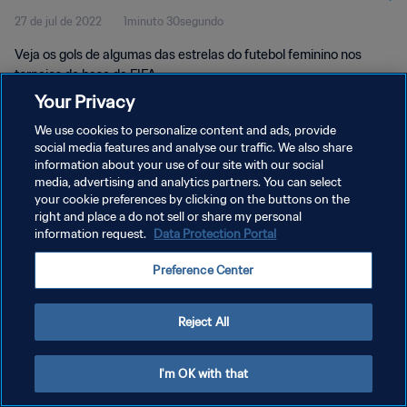
27 de jul de 2022
1minuto 30segundo
Veja os gols de algumas das estrelas do futebol feminino nos
torneios de base da FIFA.
Your Privacy
We use cookies to personalize content and ads, provide
social media features and analyse our traffic. We also share
information about your use of our site with our social
media, advertising and analytics partners. You can select
POLÍTICA DE PRIVACIDADE
your cookie preferences by clicking on the buttons on the
right and place a do not sell or share my personal
TERMOS DE SERVIÇO
information request.
Data Protection Portal
ADMINISTRAR AS PREFERÊNCIAS DE COOKIES
Preference Center
Copyright © 1994-2026 FIFA. Todos os direitos reservados.
Reject All
I'm OK with that