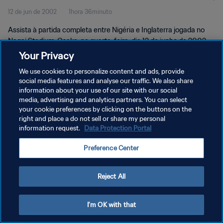
12 de jun de 2002
1hora 36minuto
Assista à partida completa entre Nigéria e Inglaterra jogada no
Nagai Stadium, Osaka, na quarta-feira, dia 12 de junho de 2002.
Your Privacy
We use cookies to personalize content and ads, provide
social media features and analyse our traffic. We also share
information about your use of our site with our social
media, advertising and analytics partners. You can select
POLÍTICA DE PRIVACIDADE
your cookie preferences by clicking on the buttons on the
right and place a do not sell or share my personal
TERMOS DE SERVIÇO
information request.
Data Protection Portal
ADMINISTRAR AS PREFERÊNCIAS DE COOKIES
Preference Center
Copyright © 1994-2026 FIFA. Todos os direitos reservados.
Reject All
I'm OK with that