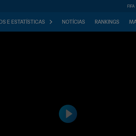
FIFA
S E ESTATÍSTICAS
NOTÍCIAS
RANKINGS
MA