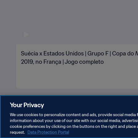
Suécia x Estados Unidos | Grupo F | Copa do
2019, no França | Jogo completo
Your Privacy
We use cookies to personalize content and ads, provide social media f
information about your use of our site with our social media, advertis
cookie preferences by clicking on the buttons on the right and place 
request.
Data Protection Portal
POLÍTICA DE PRIVACIDADE
TERMOS DE SERVIÇO
ADM