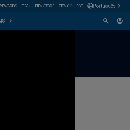
|
Português
 REWARDS
FIFA+
FIFA STORE
FIFA COLLECT
IS