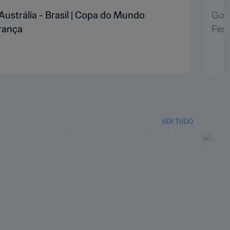
| Austrália - Brasil | Copa do Mundo
Gol 
França
Femi
VER TUDO