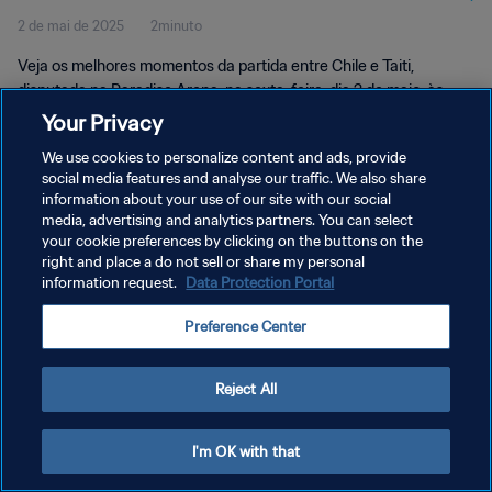
2 de mai de 2025
2minuto
Momentos
Veja os melhores momentos da partida entre Chile e Taiti,
disputada na Paradise Arena, na sexta-feira, dia 2 de maio, às
16h30 (horário local).
Your Privacy
We use cookies to personalize content and ads, provide
social media features and analyse our traffic. We also share
information about your use of our site with our social
media, advertising and analytics partners. You can select
your cookie preferences by clicking on the buttons on the
right and place a do not sell or share my personal
POLÍTICA DE PRIVACIDADE
information request.
Data Protection Portal
TERMOS DE SERVIÇO
Preference Center
ADMINISTRAR AS PREFERÊNCIAS DE COOKIES
Copyright © 1994-2026 FIFA. Todos os direitos reservados.
Reject All
I'm OK with that