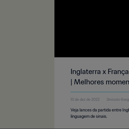
Inglaterra x Franç
| Melhores moment
10 de dez de 2022
3minuto 6se
Veja lances da partida entre Ing
linguagem de sinais.