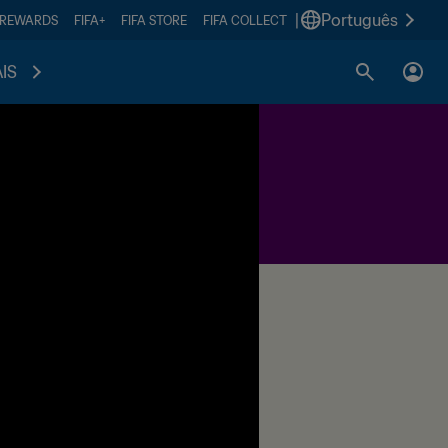
|
Português
 REWARDS
FIFA+
FIFA STORE
FIFA COLLECT
IS