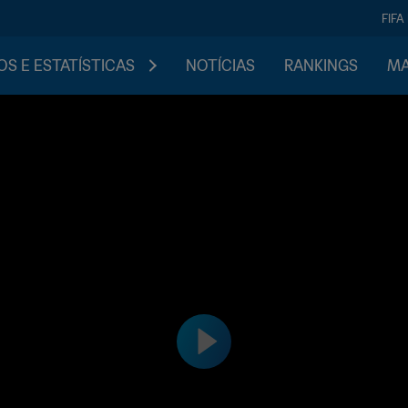
FIFA
S E ESTATÍSTICAS
NOTÍCIAS
RANKINGS
MA