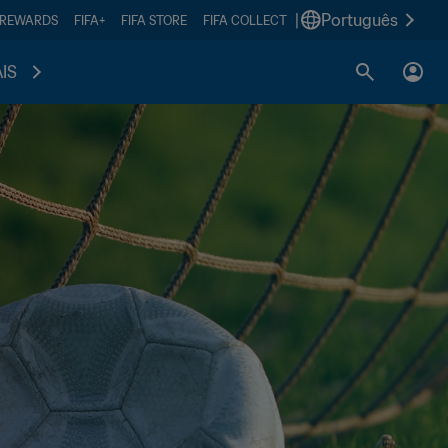
|
Português
 REWARDS
FIFA+
FIFA STORE
FIFA COLLECT
IS