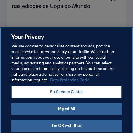
nas edições de Copa do Mundo
Your Privacy
VEJA MAIS
We use cookies to personalize content and ads, provide
social media features and analyse our traffic. We also share
information about your use of our site with our social
media, advertising and analytics partners. You can select
your cookie preferences by clicking on the buttons on the
right and place a do not sell or share my personal
information request.
Data Protection Portal
POLÍTICA DE PRIVACIDADE
Preference Center
TERMOS DE SERVIÇO
ADMINISTRAR AS PREFERÊNCIAS DE COOKIES
Reject All
Copyright © 1994-2026 FIFA. Todos os direitos reservados.
I'm OK with that