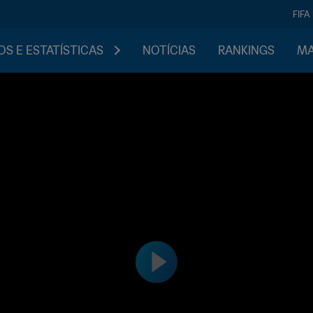
FIFA
S E ESTATÍSTICAS
NOTÍCIAS
RANKINGS
MA