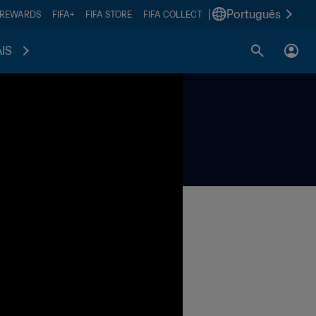
|
Português
 REWARDS
FIFA+
FIFA STORE
FIFA COLLECT
IS