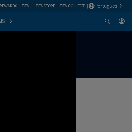
|
Português
 REWARDS
FIFA+
FIFA STORE
FIFA COLLECT
IS