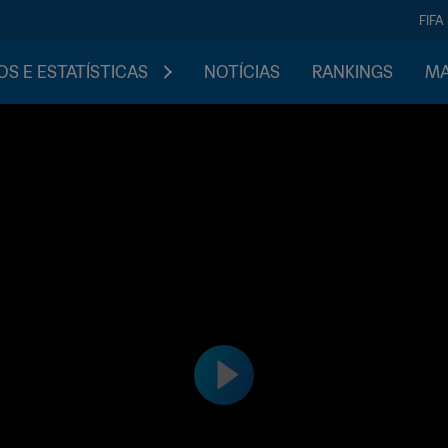
FIFA
S E ESTATÍSTICAS
NOTÍCIAS
RANKINGS
MA