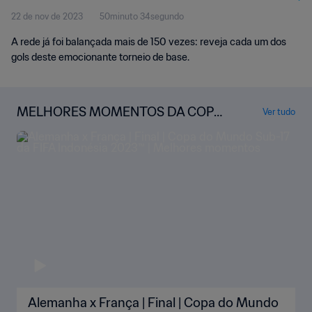
22 de nov de 2023
50minuto 34segundo
A rede já foi balançada mais de 150 vezes: reveja cada um dos
gols deste emocionante torneio de base.
MELHORES MOMENTOS DA COPA
Ver tudo
DO MUNDO SUB-17 DA FIFA INDO
NÉSIA 2023™
Alemanha x França | Final | Copa do Mundo