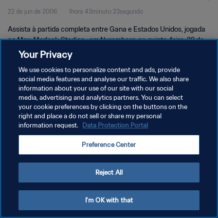
22 de jun de 2006
1hora 43minuto 23segundo
Assista à partida completa entre Gana e Estados Unidos, jogada
no Max-Morlock-Stadion , em Nuremberg, na quinta-feira, 22 de
junho de 2006.
Your Privacy
We use cookies to personalize content and ads, provide
social media features and analyse our traffic. We also share
information about your use of our site with our social
media, advertising and analytics partners. You can select
your cookie preferences by clicking on the buttons on the
POLÍTICA DE PRIVACIDADE
right and place a do not sell or share my personal
information request.
Data Protection Portal
TERMOS DE SERVIÇO
Preference Center
ADMINISTRAR AS PREFERÊNCIAS DE COOKIES
Copyright © 1994-2026 FIFA. Todos os direitos reservados.
Reject All
I'm OK with that