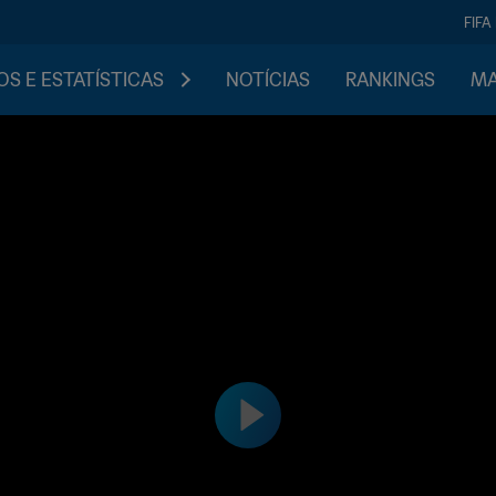
FIFA
S E ESTATÍSTICAS
NOTÍCIAS
RANKINGS
MA