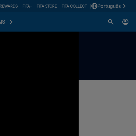
|
Português
 REWARDS
FIFA+
FIFA STORE
FIFA COLLECT
IS