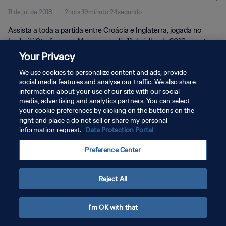
11 de jul de 2018
2hora 19minuto 24segundo
Assista a toda a partida entre Croácia e Inglaterra, jogada no
Luzhniki Stadium, em Moscou, no dia 11 de julho de 2018, quarta-
feira.
Your Privacy
We use cookies to personalize content and ads, provide
social media features and analyse our traffic. We also share
information about your use of our site with our social
media, advertising and analytics partners. You can select
your cookie preferences by clicking on the buttons on the
POLÍTICA DE PRIVACIDADE
right and place a do not sell or share my personal
information request.
Data Protection Portal
TERMOS DE SERVIÇO
Preference Center
ADMINISTRAR AS PREFERÊNCIAS DE COOKIES
Copyright © 1994-2026 FIFA. Todos os direitos reservados.
Reject All
I'm OK with that