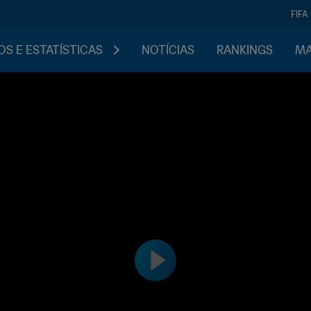
FIFA
S E ESTATÍSTICAS
NOTÍCIAS
RANKINGS
MA