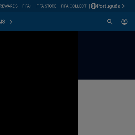
|
Português
 REWARDS
FIFA+
FIFA STORE
FIFA COLLECT
IS