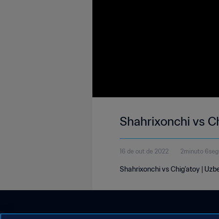
Shahrixonchi vs Ch
16 de out de 2022
2minuto 6se
Shahrixonchi vs Chig'atoy | Uzbe