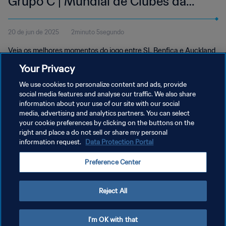
Grupo C | Mundial de Clubes da
FIFA 2025™ | Melhores momentos
20 de jun de 2025
2minuto 5segundo
Veja os melhores momentos do jogo entre SL Benfica e Auckland
City FC disputado no Estádio Inter&Co de Orlando na sexta-feira,
Your Privacy
20 de junho, às 12h00 (horário local).
We use cookies to personalize content and ads, provide
social media features and analyse our traffic. We also share
information about your use of our site with our social
media, advertising and analytics partners. You can select
your cookie preferences by clicking on the buttons on the
right and place a do not sell or share my personal
information request.
Data Protection Portal
POLÍTICA DE PRIVACIDADE
Preference Center
TERMOS DE SERVIÇO
ADMINISTRAR AS PREFERÊNCIAS DE COOKIES
Reject All
Copyright © 1994-2026 FIFA. Todos os direitos reservados.
I'm OK with that