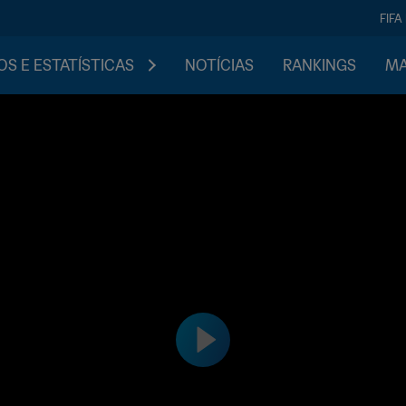
FIFA
S E ESTATÍSTICAS
NOTÍCIAS
RANKINGS
MA