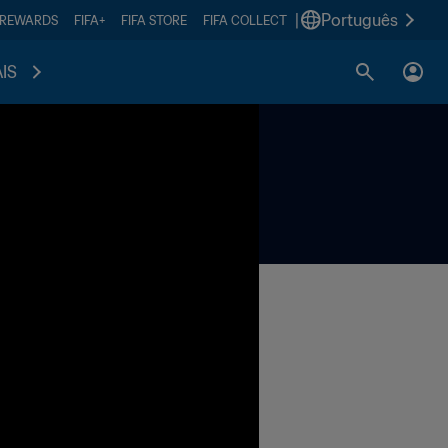
|
Português
 REWARDS
FIFA+
FIFA STORE
FIFA COLLECT
IS