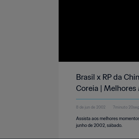
Brasil x RP da Ch
Coreia | Melhore
8 de jun de 2002
7minuto 20se
Assista aos melhores momentos d
junho de 2002, sábado.