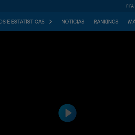
FIFA
S E ESTATÍSTICAS
NOTÍCIAS
RANKINGS
MA