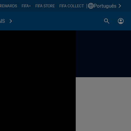
|
Português
 REWARDS
FIFA+
FIFA STORE
FIFA COLLECT
IS