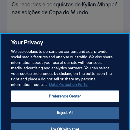
Os recordes e conquistas de Kylian Mbappé
nas edições de Copa do Mundo
Your Privacy
VEJA MAIS
We use cookies to personalize content and ads, provide
social media features and analyse our traffic. We also share
information about your use of our site with our social
media, advertising and analytics partners. You can select
your cookie preferences by clicking on the buttons on the
right and place a do not sell or share my personal
information request.
Data Protection Portal
POLÍTICA DE PRIVACIDADE
Preference Center
TERMOS DE SERVIÇO
ADMINISTRAR AS PREFERÊNCIAS DE COOKIES
Reject All
Copyright © 1994-2026 FIFA. Todos os direitos reservados.
I'm OK with that