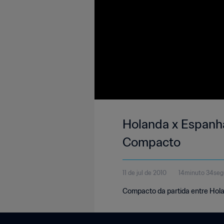
Holanda x Espanha 
Compacto
11 de jul de 2010
14minuto 34se
Compacto da partida entre Hola