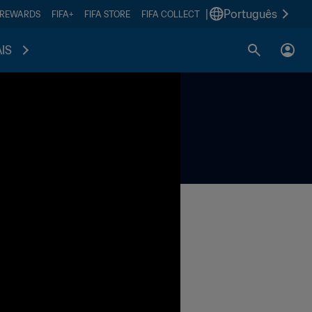
|
Português
 REWARDS
FIFA+
FIFA STORE
FIFA COLLECT
IS