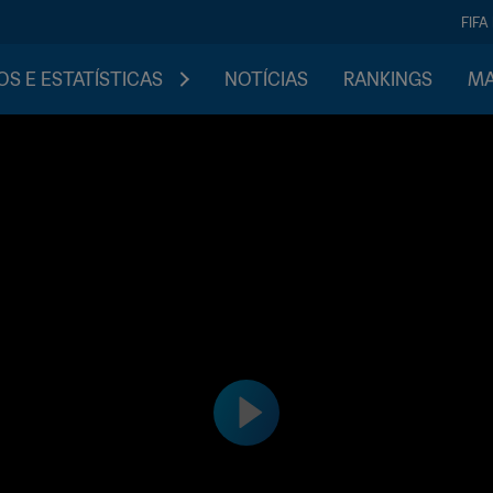
FIFA
S E ESTATÍSTICAS
NOTÍCIAS
RANKINGS
MA