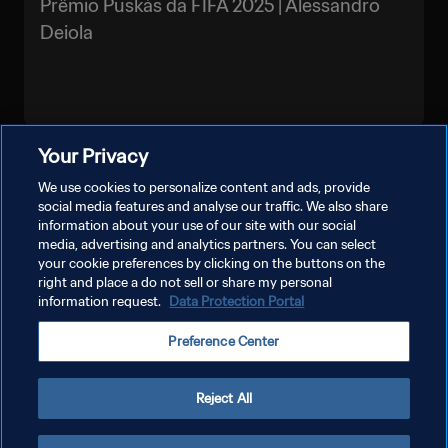
Prêmio Puskás da FIFA 2025 | Alessandro
Deiola
Your Privacy
VEJA MAIS
We use cookies to personalize content and ads, provide
social media features and analyse our traffic. We also share
information about your use of our site with our social
media, advertising and analytics partners. You can select
your cookie preferences by clicking on the buttons on the
right and place a do not sell or share my personal
information request.
Data Protection Portal
POLÍTICA DE PRIVACIDADE
Preference Center
TERMOS DE SERVIÇO
ADMINISTRAR AS PREFERÊNCIAS DE COOKIES
Reject All
Copyright © 1994-2026 FIFA. Todos os direitos reservados.