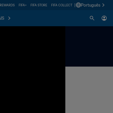
|
Português
 REWARDS
FIFA+
FIFA STORE
FIFA COLLECT
IS