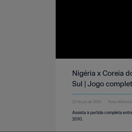
Nigéria x Coreia d
Sul | Jogo comple
22 de jun de 2010
1hora 40minu
Assista à partida completa entr
2010.