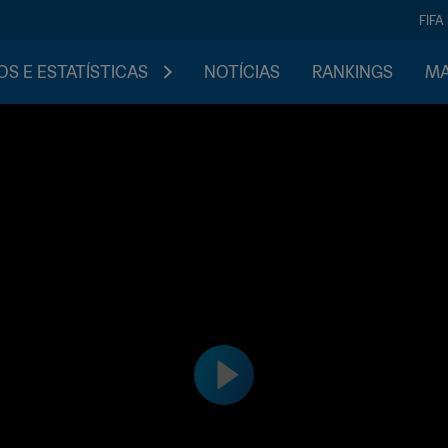
FIFA
S E ESTATÍSTICAS
NOTÍCIAS
RANKINGS
MA