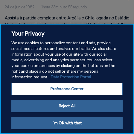
24 de jun de 1982
1hora 33minuto 55segundo
Assista à partida completa entre Argélia e Chile jogada no Estádio
Carlos Tartiere, Oviedo, na quinta-feira, dia 24 de junho de 1982.
Your Privacy
We use cookies to personalize content and ads, provide
social media features and analyse our traffic. We also share
information about your use of our site with our social
media, advertising and analytics partners. You can select
POLÍTICA DE PRIVACIDADE
your cookie preferences by clicking on the buttons on the
right and place a do not sell or share my personal
TERMOS DE SERVIÇO
information request.
Data Protection Portal
ADMINISTRAR AS PREFERÊNCIAS DE COOKIES
Preference Center
Copyright © 1994-2026 FIFA. Todos os direitos reservados.
Reject All
I'm OK with that