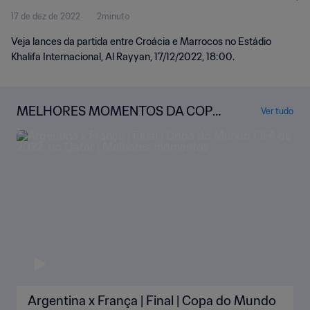
17 de dez de 2022
2minuto
momentos
Veja lances da partida entre Croácia e Marrocos no Estádio
Khalifa Internacional, Al Rayyan, 17/12/2022, 18:00.
MELHORES MOMENTOS DA COPA
Ver tudo
DO MUNDO
Argentina x França | Final | Copa do Mundo