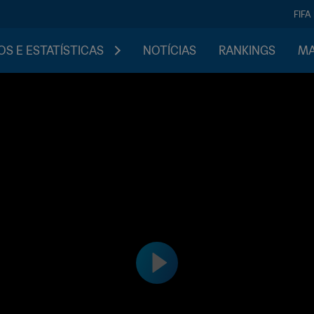
FIFA
S E ESTATÍSTICAS
NOTÍCIAS
RANKINGS
MA