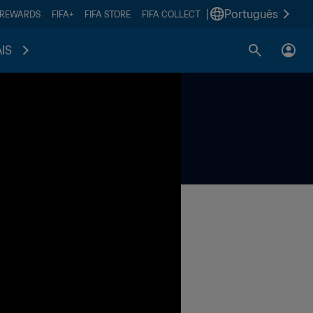
|
Português
 REWARDS
FIFA+
FIFA STORE
FIFA COLLECT
IS