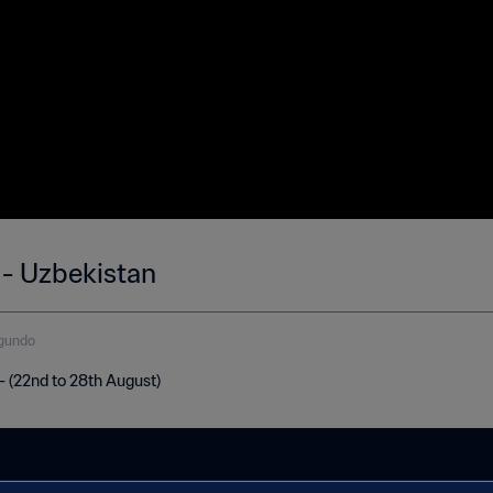
 - Uzbekistan
egundo
- (22nd to 28th August)