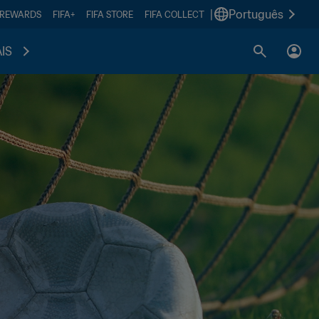
|
Português
 REWARDS
FIFA+
FIFA STORE
FIFA COLLECT
IS